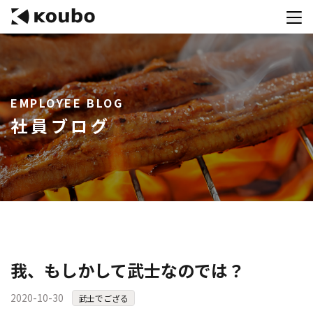
サービス
EMPLOYEE BLOG
会社案内
社員ブログ
実績紹介
採用情報
資料ダウンロード
お問合せ
コンテストを主催される方へ
我、もしかして武士なのでは？
公募運営SaaS 「Kouboプランナー」
2020-10-30
武士でござる