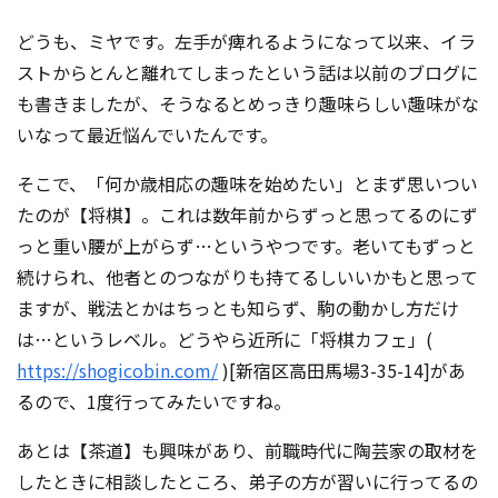
コンテスト成功の法則
どうも、ミヤです。左手が痺れるようになって以来、イラ
事例紹介
ストからとんと離れてしまったという話は以前のブログに
も書きましたが、そうなるとめっきり趣味らしい趣味がな
事務局アウトソーシング
コンテスト情報及びプレゼン
いなって最近悩んでいたんです。
ト情報を「Koubo」に無料で
マーケットデータ
紹介させていただきます
そこで、「何か歳相応の趣味を始めたい」とまず思いつい
たのが【将棋】。これは数年前からずっと思ってるのにず
無料掲載お申し込み
っと重い腰が上がらず…というやつです。老いてもずっと
続けられ、他者とのつながりも持てるしいいかもと思って
ますが、戦法とかはちっとも知らず、駒の動かし方だけ
は…というレベル。どうやら近所に「将棋カフェ」(
https://shogicobin.com/
)[新宿区高田馬場3-35-14]があ
るので、1度行ってみたいですね。
掲載内容のご確認はこちら
あとは【茶道】も興味があり、前職時代に陶芸家の取材を
ログイン
したときに相談したところ、弟子の方が習いに行ってるの