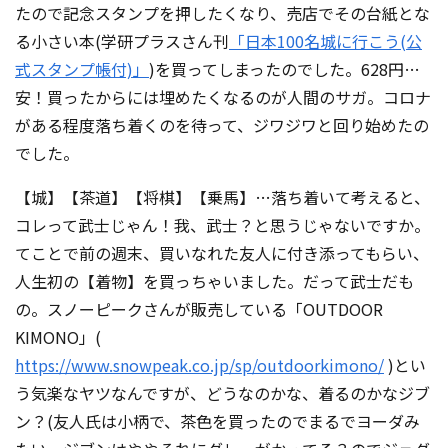
たので記念スタンプを押したくなり、売店でその台紙とな
る小さい本(学研プラスさん刊
「日本100名城に行こう(公
式スタンプ帳付)」
)を買ってしまったのでした。628円…
安！買ったからには埋めたくなるのが人間のサガ。コロナ
がある程度落ち着くのを待って、ジワジワと回り始めたの
でした。
【城】【茶道】【将棋】【乗馬】…落ち着いて考えると、
コレって武士じゃん！我、武士？と思うじゃないですか。
てことで前の週末、買いなれた友人に付き添ってもらい、
人生初の【着物】を買っちゃいました。だって武士だも
の。スノーピークさんが販売している「OUTDOOR
KIMONO」(
https://www.snowpeak.co.jp/sp/outdoorkimono/
)とい
う気楽なヤツなんですが、どうなのかな、着るのかなジブ
ン？(友人氏は小柄で、茶色を買ったのでまるでヨーダみ