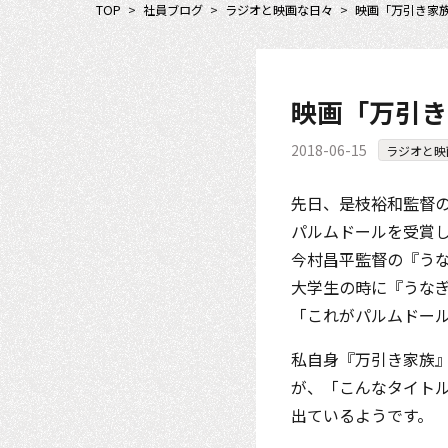
TOP
>
社員ブログ
>
ラジオと映画な日々
>
映画「万引き家
映画「万引き
2018-06-15
ラジオと映
先日、是枝裕和監督の
パルムドールを受賞
今村昌平監督の『うな
大学生の時に『うな
「これがパルムドー
私自身『万引き家族
が、「こんなタイト
出ているようです。