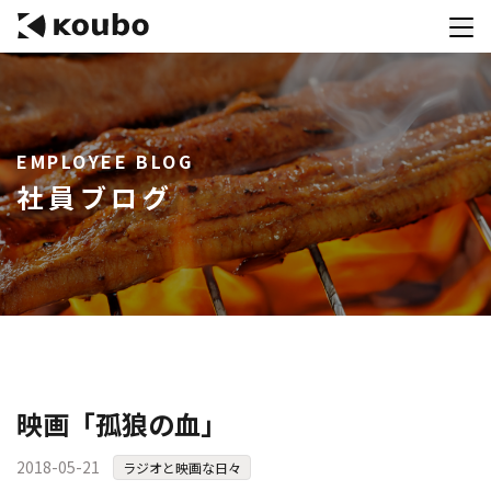
サービス
EMPLOYEE BLOG
会社案内
社員ブログ
実績紹介
採用情報
資料ダウンロード
お問合せ
コンテストを主催される方へ
映画「孤狼の血」
公募運営SaaS 「Kouboプランナー」
2018-05-21
ラジオと映画な日々