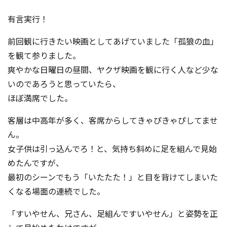
コンテスト成功の法則
有言実行！
事例紹介
前回観に行きたい映画としてあげていました「孤狼の血」
事務局アウトソーシング
を観て参りました。
コンテスト情報及びプレゼン
ト情報を「Koubo」に無料で
爽やかな日曜日の昼間、ヤクザ映画を観に行く人など少な
マーケットデータ
紹介させていただきます
いのであろうと思っていたら、
ほぼ満席でした。
無料掲載お申し込み
客層は中高年が多く、客席からしてきゃぴきゃぴしてませ
ん。
女子供は引っ込んでろ！と、気持ち斜めに足を組んで見始
めたんですが、
最初のシーンでもう「いたたた！」と目を背けてしまいた
くなる場面の連続でした。
掲載内容のご確認はこちら
「すいやせん、兄さん、足組んですいやせん」と姿勢を正
ログイン