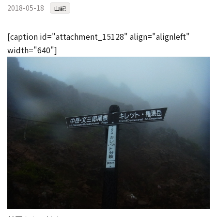
2018-05-18
コンテスト成功の法則
山記
事例紹介
[caption id="attachment_15128" align="alignleft"
事務局アウトソーシング
width="640"]
コンテスト情報及びプレゼン
ト情報を「Koubo」に無料で
マーケットデータ
紹介させていただきます
無料掲載お申し込み
掲載内容のご確認はこちら
ログイン