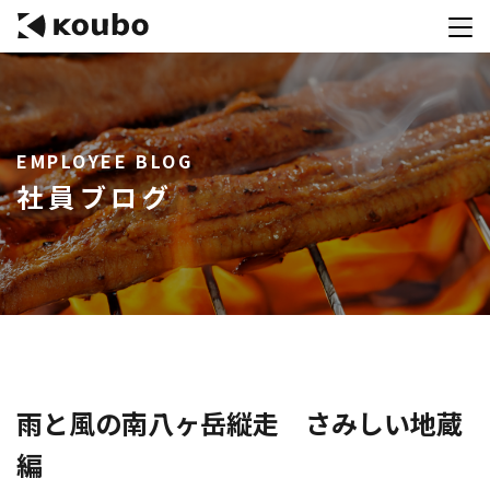
サービス
EMPLOYEE BLOG
会社案内
社員ブログ
実績紹介
採用情報
資料ダウンロード
お問合せ
コンテストを主催される方へ
雨と風の南八ヶ岳縦走 さみしい地蔵
編
公募運営SaaS 「Kouboプランナー」