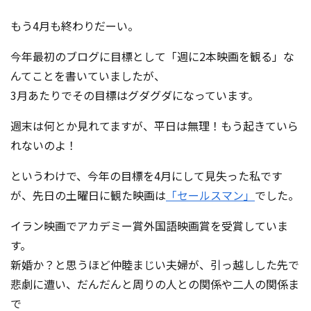
コンテスト成功の法則
もう4月も終わりだーい。
事例紹介
今年最初のブログに目標として「週に2本映画を観る」な
事務局アウトソーシング
んてことを書いていましたが、
コンテスト情報及びプレゼン
ト情報を「Koubo」に無料で
3月あたりでその目標はグダグダになっています。
マーケットデータ
紹介させていただきます
週末は何とか見れてますが、平日は無理！もう起きていら
無料掲載お申し込み
れないのよ！
というわけで、今年の目標を4月にして見失った私です
が、先日の土曜日に観た映画は
「セールスマン」
でした。
イラン映画でアカデミー賞外国語映画賞を受賞していま
す。
新婚か？と思うほど仲睦まじい夫婦が、引っ越しした先で
掲載内容のご確認はこちら
悲劇に遭い、だんだんと周りの人との関係や二人の関係ま
ログイン
で