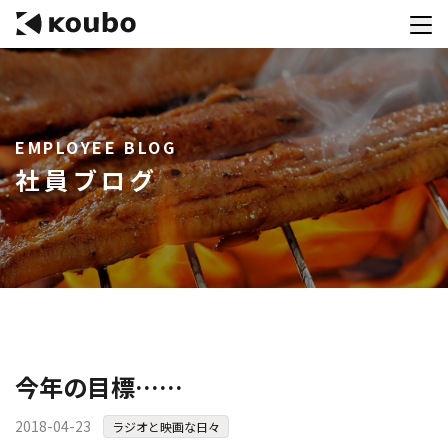
サービス
EMPLOYEE BLOG
会社案内
社員ブログ
実績紹介
採用情報
資料ダウンロード
お問合せ
コンテストを主催される方へ
今年の目標……
公募運営SaaS 「Kouboプランナー」
2018-04-23
ラジオと映画な日々