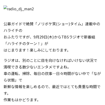
コンテスト成功の法則
事例紹介
公募ガイドで絶賛「ノリボケ笑(ショー)タイム」連載中の
事務局アウトソーシング
コンテスト情報及びプレゼン
ハライチの
ト情報を「Koubo」に無料で
マーケットデータ
紹介させていただきます
おふたりですが、9月29日(木)からTBSラジオで新番組
「ハライチのターン！」が
無料掲載お申し込み
はじまります！楽しみにしております。
ラジオは、別のことに目を向けなければいけない状
況で
満喫できる数少ないエンタメですよね。
車の運転、掃除、毎日の炊事…日々時間がない中で「なが
ら状態」で
新鮮な情報を楽しめるので、最近ではとても貴重な時間で
掲載内容のご確認はこちら
す。
作業もはかどります。
ログイン