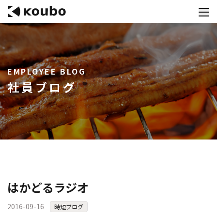
サービス
EMPLOYEE BLOG
会社案内
社員ブログ
実績紹介
採用情報
資料ダウンロード
お問合せ
コンテストを主催される方へ
はかどるラジオ
公募運営SaaS 「Kouboプランナー」
2016-09-16
時短ブログ