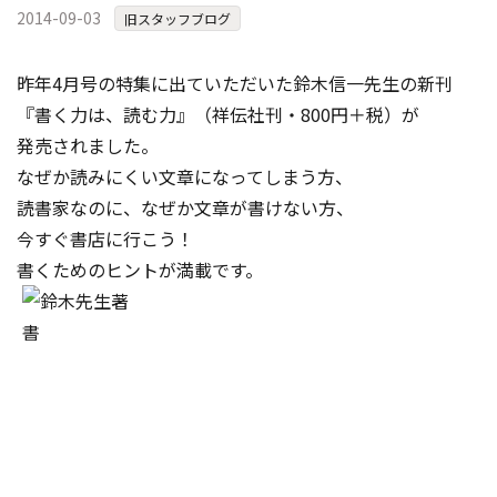
2014-09-03
コンテスト成功の法則
旧スタッフブログ
事例紹介
昨年4月号の特集に出ていただいた鈴木信一先生の新刊
事務局アウトソーシング
『書く力は、読む力』（祥伝社刊・800円＋税）が
コンテスト情報及びプレゼン
発売されました。
ト情報を「Koubo」に無料で
マーケットデータ
紹介させていただきます
なぜか読みにくい文章になってしまう方、
読書家なのに、なぜか文章が書けない方、
無料掲載お申し込み
今すぐ書店に行こう！
書くためのヒントが満載です。
掲載内容のご確認はこちら
ログイン