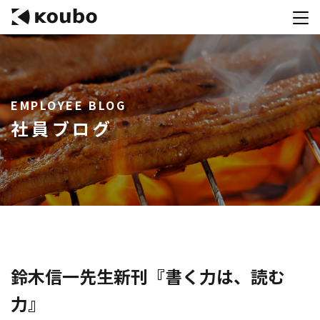
サービス
EMPLOYEE BLOG
会社案内
社員ブログ
実績紹介
採用情報
資料ダウンロード
お問合せ
コンテストを主催される方へ
鈴木信一先生新刊『書く力は、読む
力』
公募運営SaaS 「Kouboプランナー」