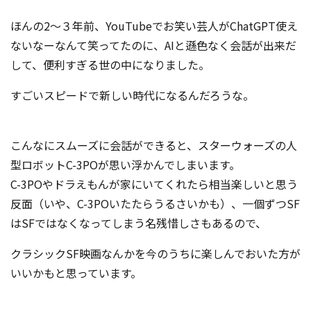
コンテスト成功の法則
ほんの2〜３年前、YouTubeでお笑い芸人がChatGPT使え
事例紹介
ないなーなんて笑ってたのに、AIと遜色なく会話が出来だ
して、便利すぎる世の中になりました。
事務局アウトソーシング
コンテスト情報及びプレゼン
ト情報を「Koubo」に無料で
すごいスピードで新しい時代になるんだろうな。
マーケットデータ
紹介させていただきます
無料掲載お申し込み
こんなにスムーズに会話ができると、スターウォーズの人
型ロボットC-3POが思い浮かんでしまいます。
C-3POやドラえもんが家にいてくれたら相当楽しいと思う
反面（いや、C-3POいたたらうるさいかも）、一個ずつSF
はSFではなくなってしまう名残惜しさもあるので、
クラシックSF映画なんかを今のうちに楽しんでおいた方が
掲載内容のご確認はこちら
いいかもと思っています。
ログイン