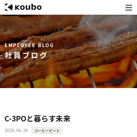
サービス
EMPLOYEE BLOG
会社案内
社員ブログ
実績紹介
採用情報
資料ダウンロード
お問合せ
コンテストを主催される方へ
C-3POと暮らす未来
公募運営SaaS 「Kouboプランナー」
2026-06-29
コーヒービート