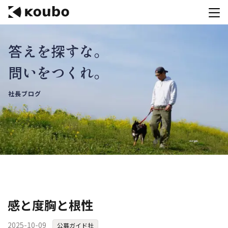
答えを探すな。
サービス
問いをつくれ。
会社案内
社長ブログ
実績紹介
採用情報
資料ダウンロード
お問合せ
コンテストを主催される方へ
感と度胸と根性
公募運営SaaS 「Kouboプランナー」
2025-10-09
公募ガイド社