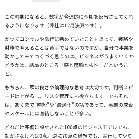
コンテスト成功の法則
この時期になると、数字が脅迫的に今期を反省させてくれ
事例紹介
るようになります（弊社は12月決算です）。
事務局アウトソーシング
コンテスト情報及びプレゼン
かつてコンサルや銀行に勤めていたこともあって、戦略や
ト情報を「Koubo」に無料で
マーケットデータ
紹介させていただきます
財務で考えることは苦手ではないのですが、自分で事業を
動かしてみてつくづく思うのは、ビジネスがうまくいくか
無料掲載お申し込み
どうかは、結局のところ「感と度胸と根性」だというこ
と。
もちろん、頭の良さや論理的な思考は大切です。判断スピ
ードは上がるし、リスク管理にも役立ちます。でもそれ
は、あくまで“時短”や“最適化”の話であって、事業の成否
やスケールには直結しないことが多い。
掲載内容のご確認はこちら
どれだけ完璧に設計された100点のビジネスモデルでも、
ログイン
動かさなければ0点。逆に70点の構想でも、実行してやり