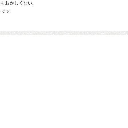
てもおかしくない。
いです。
サービス
会社案内
コンテストを主催さ
一般ユーザー向け
ご挨拶
コンテスト成功の法則
コンテスト主催者向け
会社概要
マーケットデータ
アクセス
事例紹介