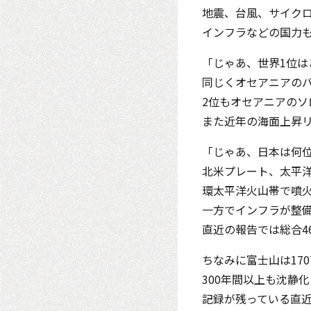
地震、台風、サイク
インフラなどの国力
「じゃあ、世界1位
同じくオセアニアのバ
2位もオセアニアのソ
また近年の海面上昇リ
「じゃあ、日本は何
北米プレート、太平
環太平洋火山帯で噴火
一方でインフラが整
直近の報告では総合4
ちなみに富士山は17
300年間以上も沈静
記録が残っている直近