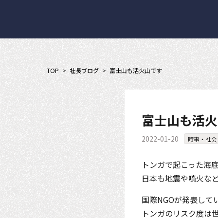
TOP
>
社長ブログ
>
富士山も活火山です
富士山も活火
2022-01-20
時事・社会
トンガで起こった海
日本も地震や噴火な
国際NGOが発表して
トンガのリスク度は世