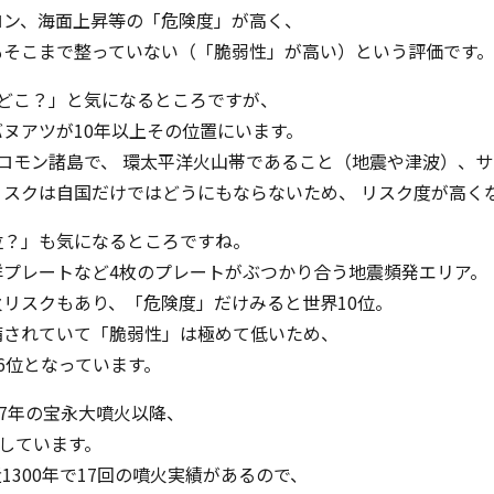
ロン、海面上昇等の「危険度」が高く、
もそこまで整っていない（「脆弱性」が高い）という評価です。
はどこ？」と気になるところですが、
ヌアツが10年以上その位置にいます。
ロモン諸島で、 環太平洋火山帯であること（地震や津波）、
スクは自国だけではどうにもならないため、 リスク度が高く
位？」も気になるところですね。
洋プレートなど4枚のプレートがぶつかり合う地震頻発エリア。
リスクもあり、「危険度」だけみると世界10位。
備されていて「脆弱性」は極めて低いため、
6位となっています。
07年の宝永大噴火以降、
化しています。
1300年で17回の噴火実績があるので、