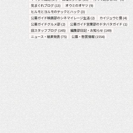
気まぐれブログ
(
13
)
オウミのオヤツ
(
9
)
ヒルモとヨルモのテックとハック
(
3
)
公募ガイド映画部のシネマイレージ生活
(
2
)
カイジュウと僕
(
4
)
公募ガイドグルメ部
(
2
)
公募ガイド営業部のドタバタガイド
(
1
)
旧スタッフブログ
(
145
)
編集部日記・お知らせ
(
149
)
ニュース・結果発表
(
75
)
公募・懸賞情報
(
1554
)