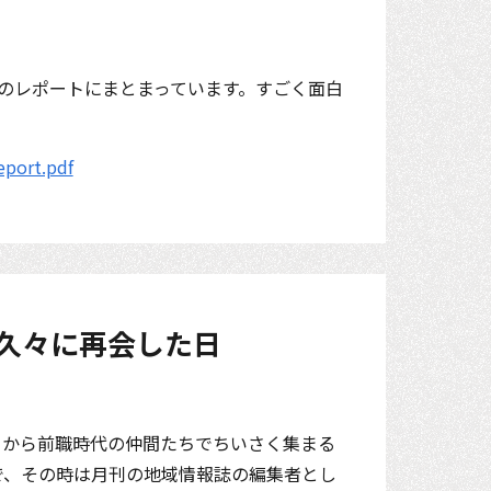
】
のレポートにまとまっています。すごく面白
eport.pdf
に久々に再会した日
とから前職時代の仲間たちでちいさく集まる
で、その時は月刊の地域情報誌の編集者とし