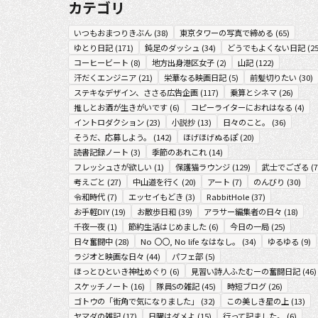
カテゴリ
いつもおまつりきぶん
(
38
)
東京タワーの写真で締める
(
65
)
ゆとり日記
(
171
)
鈍足のダッシュ
(
34
)
どうでもよくない日記
(
2
コーヒービート
(
8
)
地方出身港区女子
(
2
)
山記
(
122
)
汗だくエンジニア
(
21
)
栄華なる映画日記
(
5
)
前髪切りたい
(
30
)
ステキなデザイン、ささる広告企画
(
117
)
乗算とシネマ
(
26
)
推しとお酒が生きがいです
(
6
)
コピーライターにおれはなる
(
4
)
イントロダクション
(
23
)
小説抄
(
13
)
日々のこと。
(
36
)
そうだ、応募しよう。
(
142
)
ほげほげぬるぽ
(
20
)
読書記録ノート
(
3
)
季節のあれこれ
(
14
)
フレッシュさが欲しい
(
1
)
保護猫ラウンジ
(
129
)
武士でござる
(
7
考えごと
(
27
)
中山道を行く
(
20
)
アート
(
7
)
のんびり
(
30
)
令和時代
(
7
)
エッセイもどき
(
3
)
RabbitHole
(
37
)
お手軽DIY
(
19
)
お散歩日和
(
39
)
アラサー編集者の日々
(
18
)
千夜一夜
(
1
)
節約生活はじめました
(
6
)
今日の一局
(
25
)
日々奮闘中
(
28
)
No 〇〇, No life なはなし。
(
34
)
ゆるゆる
(
9
)
ラジオと映画な日々
(
44
)
パフェ部
(
5
)
ほっとひといき神社めぐり
(
6
)
見習い詩人ふたむーの奮闘日記
(
46
)
スケッチノート
(
16
)
隊員Sの雑記
(
45
)
時短ブログ
(
26
)
ゴトウの「街角で気になりました」
(
32
)
この美しき星の上
(
13
)
ヤマダの雑記
(
17
)
日曜はダメよ
(
15
)
行って記ました。
(
6
)