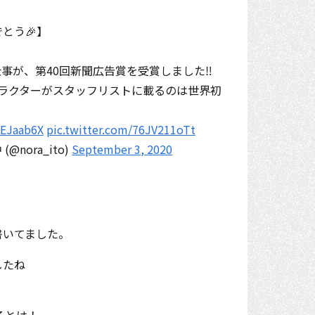
とう🎉】
事が、第40回新聞広告賞を受賞しました‼️
ラクターがスタッフリストに載るのは世界初
KEJaab6X
pic.twitter.com/76JV211oTt
nora_ito)
September 3, 2020
書いてました。
したね