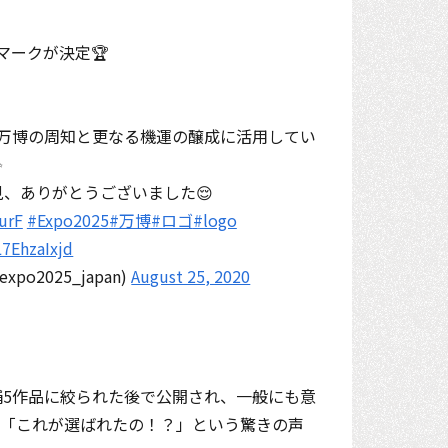
マークが決定🏆
万博の周知と更なる機運の醸成に活用してい
✨
、ありがとうございました😌
urF
#Expo2025
#万博
#ロゴ
#logo
L7EhzaIxjd
o2025_japan)
August 25, 2020
5作品に絞られた後で公開され、一般にも意
り「これが選ばれたの！？」という驚きの声