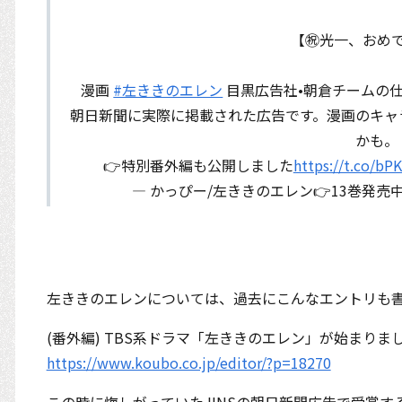
【㊗️光一、おめで
漫画
#左ききのエレン
目黒広告社•朝倉チームの仕
朝日新聞に実際に掲載された広告です。漫画のキャ
かも。
👉特別番外編も公開しました
https://t.co/bP
— かっぴー/左ききのエレン👉13巻発売中 (@
左ききのエレンについては、過去にこんなエントリも
(番外編) TBS系ドラマ「左ききのエレン」が始まりま
https://www.koubo.co.jp/editor/?p=18270