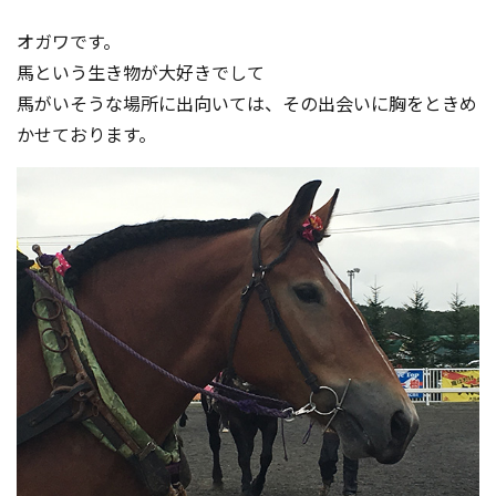
コンテスト成功の法則
オガワです。
事例紹介
馬という生き物が大好きでして
馬がいそうな場所に出向いては、その出会いに胸をときめ
事務局アウトソーシング
コンテスト情報及びプレゼン
かせております。
ト情報を「Koubo」に無料で
マーケットデータ
紹介させていただきます
無料掲載お申し込み
掲載内容のご確認はこちら
ログイン