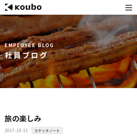
サービス
EMPLOYEE BLOG
会社案内
社員ブログ
実績紹介
採用情報
資料ダウンロード
お問合せ
コンテストを主催される方へ
旅の楽しみ
公募運営SaaS 「Kouboプランナー」
2017-10-11
スケッチノート