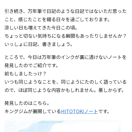
コンテスト成功の法則
引き続き、万年筆で日記のような日記ではないただ思った
事例紹介
こと、感じたことを綴る日々を過ごしております。
涼しい日も増えてきた今日この頃。
事務局アウトソーシング
コンテスト情報及びプレゼン
ちょっと切ない気持ちになる瞬間もあったりしませんか？
ト情報を「Koubo」に無料で
マーケットデータ
いっしょに日記、書きましょう。
紹介させていただきます
ところで、今日は万年筆のインクが裏に透けないノートを
無料掲載お申し込み
発見したのでご紹介です。
前もしましたっけ？
いつも同じようなことを、同じようにたのしく語っている
ので、ほぼ同じような内容かもしれません。悪しからず。
発見したのはこちら。
キングジムが展開している
HITOTOKIノート
です。
掲載内容のご確認はこちら
ログイン