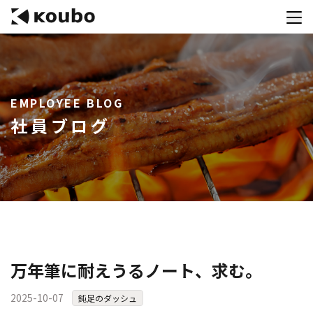
サービス
EMPLOYEE BLOG
会社案内
社員ブログ
実績紹介
採用情報
資料ダウンロード
お問合せ
コンテストを主催される方へ
万年筆に耐えうるノート、求む。
公募運営SaaS 「Kouboプランナー」
2025-10-07
鈍足のダッシュ