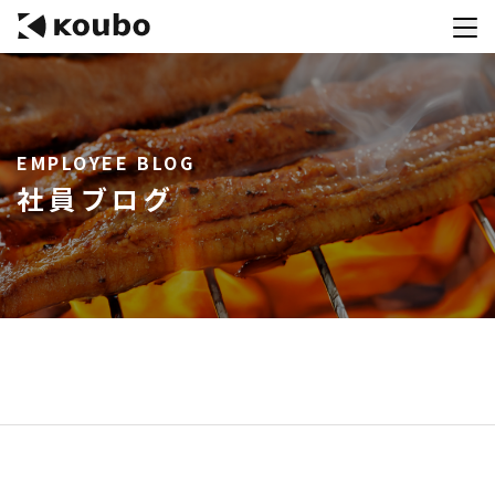
サービス
EMPLOYEE BLOG
会社案内
社員ブログ
実績紹介
採用情報
資料ダウンロード
お問合せ
コンテストを主催される方へ
公募運営SaaS 「Kouboプランナー」