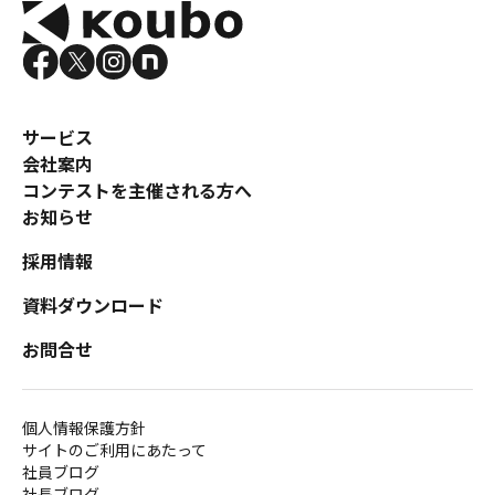
コンテスト成功の法則
事例紹介
事務局アウトソーシング
コンテスト情報及びプレゼン
サービス
ト情報を「Koubo」に無料で
マーケットデータ
会社案内
紹介させていただきます
コンテストを主催される方へ
無料掲載お申し込み
お知らせ
採用情報
資料ダウンロード
お問合せ
掲載内容のご確認はこちら
個人情報保護方針
サイトのご利用にあたって
ログイン
社員ブログ
社長ブログ