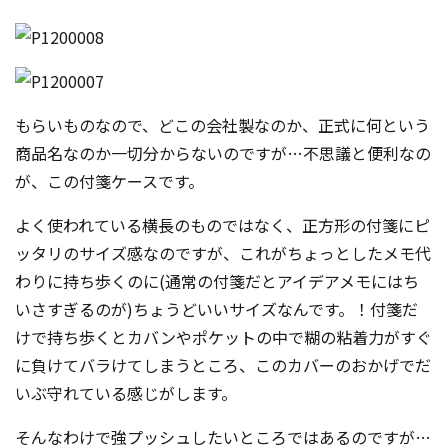
コンテスト成功の法則
事例紹介
事務局アウトソーシング
コンテスト情報及びプレゼン
もらいものなので、どこの会社製なのか、正式に何という
ト情報を「Koubo」に無料で
マーケットデータ
紹介させていただきます
商品名なのか一切分からないのですが…不思議と便利なの
が
、この付箋ケースです。
無料掲載お申し込み
よく使われている横長のものではなく、正方形の付箋にピ
ッタリのサイズ感なのですが、これがちょっとしたメモ代
わりに持ち歩くのに(通常の付箋だとアイデアメモにはち
いさすぎるのが)ちょうどいいサイズなんです。！付箋だ
けで持ち歩くとカバンやポケットの中で糊の粘着力がすぐ
に負けてバラけてしまうところ、このカバーのおかげでだ
掲載内容のご確認はこちら
いぶ守れている感じがします。
ログイン
そんなわけで強プッシュしたいところではあるのですが…