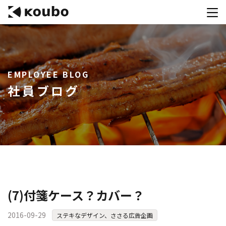
サービス
EMPLOYEE BLOG
会社案内
社員ブログ
実績紹介
採用情報
資料ダウンロード
お問合せ
コンテストを主催される方へ
(7)付箋ケース？カバー？
公募運営SaaS 「Kouboプランナー」
2016-09-29
ステキなデザイン、ささる広告企画