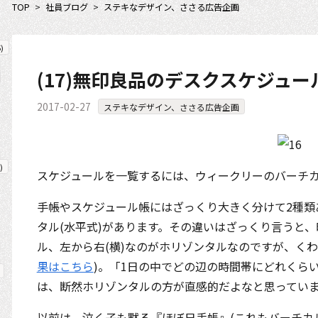
TOP
>
社員ブログ
>
ステキなデザイン、ささる広告企画
5
)
(17)無印良品のデスクスケジュー
2017-02-27
ステキなデザイン、ささる広告企画
)
スケジュールを一覧するには、ウィークリーのバーチカ
手帳やスケジュール帳にはざっくり大きく分けて2種類
タル(水平式)があります。その違いはざっくり言うと、
ル、左から右(横)なのがホリゾンタル
なのですが、くわ
果はこちら
)。「1日の中でどの辺の時間帯にどれくら
は、断然ホリゾンタルの方が直感的だよなと思ってい
以前は、泣く子も黙る『ほぼ日手帳』(これもバーチカ