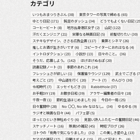
カテゴリ
いつもおまつりきぶん
(
38
)
東京タワーの写真で締める
(
65
)
ゆとり日記
(
171
)
鈍足のダッシュ
(
34
)
どうでもよくない日記
(
2
コーヒービート
(
8
)
地方出身港区女子
(
2
)
山記
(
122
)
汗だくエンジニア
(
21
)
栄華なる映画日記
(
5
)
前髪切りたい
(
30
)
ステキなデザイン、ささる広告企画
(
117
)
乗算とシネマ
(
26
)
推しとお酒が生きがいです
(
6
)
コピーライターにおれはなる
(
4
)
イントロダクション
(
23
)
小説抄
(
13
)
日々のこと。
(
36
)
そうだ、応募しよう。
(
142
)
ほげほげぬるぽ
(
20
)
読書記録ノート
(
3
)
季節のあれこれ
(
14
)
フレッシュさが欲しい
(
1
)
保護猫ラウンジ
(
129
)
武士でござる
(
7
考えごと
(
27
)
中山道を行く
(
20
)
アート
(
7
)
のんびり
(
30
)
令和時代
(
7
)
エッセイもどき
(
3
)
RabbitHole
(
37
)
お手軽DIY
(
19
)
お散歩日和
(
39
)
アラサー編集者の日々
(
18
)
千夜一夜
(
1
)
節約生活はじめました
(
6
)
今日の一局
(
25
)
日々奮闘中
(
28
)
No 〇〇, No life なはなし。
(
34
)
ゆるゆる
(
9
)
ラジオと映画な日々
(
44
)
パフェ部
(
5
)
ほっとひといき神社めぐり
(
6
)
見習い詩人ふたむーの奮闘日記
(
46
)
スケッチノート
(
16
)
隊員Sの雑記
(
45
)
時短ブログ
(
26
)
ゴトウの「街角で気になりました」
(
32
)
この美しき星の上
(
13
)
ヤマダの雑記
(
17
)
日曜はダメよ
(
15
)
行って記ました。
(
6
)