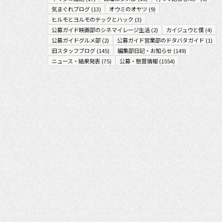
気まぐれブログ
(
13
)
オウミのオヤツ
(
9
)
ヒルモとヨルモのテックとハック
(
3
)
公募ガイド映画部のシネマイレージ生活
(
2
)
カイジュウと僕
(
4
)
公募ガイドグルメ部
(
2
)
公募ガイド営業部のドタバタガイド
(
1
)
旧スタッフブログ
(
145
)
編集部日記・お知らせ
(
149
)
ニュース・結果発表
(
75
)
公募・懸賞情報
(
1554
)