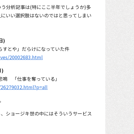
う分析記事は(特にここ半年でしょうか)多
上にいい選択肢はないのではと思ってしまい
日)
らすとや」だらけになっていた件
hives/20002683.html
月)
悲鳴 「仕事を奪っている」
/26279032.html?p=all
。
ら、ショージキ世の中にはそういうサービス