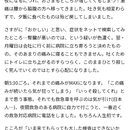
夜になるにつれ、おさまるどころか増してくるしまつ！激
痛は腰から脇腹の方へ移ってきました。吐き気
も相変わら
ずで、夕飯に食べたものは殆ど戻してしまいました。
さすがに「おかしい」と思い、症状をネットで検索してみ
たところ…腎臓
が悪いのでは、という疑いが色濃く。翌・
月曜日は会社に行く前に病院に立ち寄ろうと決めたもの
の、そのあまりの痛みに寝ることもできません。吐くため
にトイレに立ち上がるのすらつらく、このままひとり寂し
く死んでいくのではとすら心配になりました。
朝5:30ごろ。それまでの痛みがMAXになります。「この痛
みが続いたら気が狂ってしまう」「いっそ殺してくれ」と
まで思う事態。それでも救急車を呼ぶのは気が引け(日本
人…)、夜間救急のある病院に自力で行こうと、一番近く
の救急対応病院に電話をしました。もちろん人生初です。
ところが「いま来てもらっても大した検査はできないか