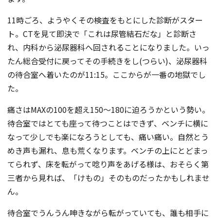
11時ごろ、ようやくその検査をもとにした診断がスター
ト。CTを見て即決で「これは尿管結石だな」と診断さ
れ、内科から泌尿器科へ回されることになりました。いっ
たん総合受付に戻ってその手続きをし(つらい)、泌尿器科
の待合室へ着いたのが11:15。ここからが一番の地獄でし
た。
痛さはMAXの100を超え150～180に迫ろうかという勢い。
待合室ではとても座って待つことはできず、ベンチに横に
なって少しでも楽になろうとしても、痛い痛い。自然とう
めき声も漏れ、息も荒くなります。ベンチの上にとどまっ
てられず、床を転がって唸り声をあげる様は、おそらく第
三者から見れば、「けもの」そのものだったかもしれませ
ん。
待合室でうんうん呻きながら転がっていても、誰も相手に