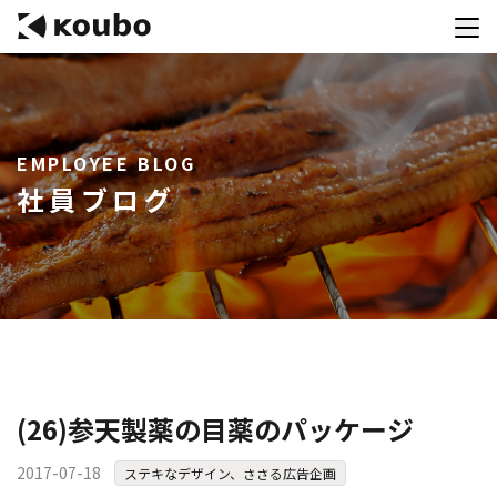
サービス
EMPLOYEE BLOG
会社案内
社員ブログ
実績紹介
採用情報
資料ダウンロード
お問合せ
コンテストを主催される方へ
(26)参天製薬の目薬のパッケージ
公募運営SaaS 「Kouboプランナー」
2017-07-18
ステキなデザイン、ささる広告企画