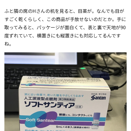
コンテスト成功の法則
ふと隣の席のHさんの机を見ると、目薬が。なんでも目が
事例紹介
すごく乾くらしく、この商品が手放せないのだとか。手に
取ってみると、パッケージが面白くて、表と裏で天地が90
事務局アウトソーシング
コンテスト情報及びプレゼン
度ずれていて、横置きにも縦置きにも対応してるんです
ト情報を「Koubo」に無料で
マーケットデータ
ね。
紹介させていただきます
無料掲載お申し込み
掲載内容のご確認はこちら
ログイン