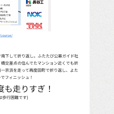
p/course/
で南下して折り返し。ふたたび公募ガイド社
ノ橋交差点の住んでたマンション近くでも折
第一京浜を走って再度田町で折り返し、よた
ーでフィニッシュ！
度も走りすぎ！
は歩行困難です)