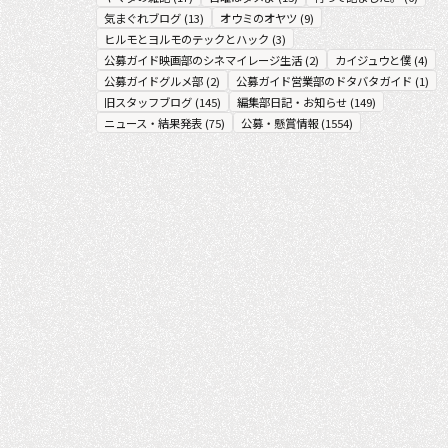
気まぐれブログ
(
13
)
オウミのオヤツ
(
9
)
ヒルモとヨルモのテックとハック
(
3
)
公募ガイド映画部のシネマイレージ生活
(
2
)
カイジュウと僕
(
4
)
公募ガイドグルメ部
(
2
)
公募ガイド営業部のドタバタガイド
(
1
)
旧スタッフブログ
(
145
)
編集部日記・お知らせ
(
149
)
ニュース・結果発表
(
75
)
公募・懸賞情報
(
1554
)