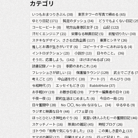
カテゴリ
いつもおまつりきぶん
(
38
)
東京タワーの写真で締める
(
65
)
ゆとり日記
(
171
)
鈍足のダッシュ
(
34
)
どうでもよくない日記
(
2
コーヒービート
(
8
)
地方出身港区女子
(
2
)
山記
(
122
)
汗だくエンジニア
(
21
)
栄華なる映画日記
(
5
)
前髪切りたい
(
30
)
ステキなデザイン、ささる広告企画
(
117
)
乗算とシネマ
(
26
)
推しとお酒が生きがいです
(
6
)
コピーライターにおれはなる
(
4
)
イントロダクション
(
23
)
小説抄
(
13
)
日々のこと。
(
36
)
そうだ、応募しよう。
(
142
)
ほげほげぬるぽ
(
20
)
読書記録ノート
(
3
)
季節のあれこれ
(
14
)
フレッシュさが欲しい
(
1
)
保護猫ラウンジ
(
129
)
武士でござる
(
7
考えごと
(
27
)
中山道を行く
(
20
)
アート
(
7
)
のんびり
(
30
)
令和時代
(
7
)
エッセイもどき
(
3
)
RabbitHole
(
37
)
お手軽DIY
(
19
)
お散歩日和
(
39
)
アラサー編集者の日々
(
18
)
千夜一夜
(
1
)
節約生活はじめました
(
6
)
今日の一局
(
25
)
日々奮闘中
(
28
)
No 〇〇, No life なはなし。
(
34
)
ゆるゆる
(
9
)
ラジオと映画な日々
(
44
)
パフェ部
(
5
)
ほっとひといき神社めぐり
(
6
)
見習い詩人ふたむーの奮闘日記
(
46
)
スケッチノート
(
16
)
隊員Sの雑記
(
45
)
時短ブログ
(
26
)
ゴトウの「街角で気になりました」
(
32
)
この美しき星の上
(
13
)
ヤマダの雑記
(
17
)
日曜はダメよ
(
15
)
行って記ました。
(
6
)