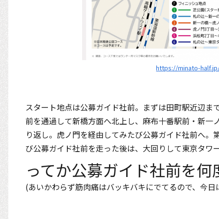
https://minato-half.j
スタート地点は公募ガイド社前。まずは田町駅近辺ま
前を通過して新橋方面へ北上し、麻布十番駅前・新一
り返し。虎ノ門を経由してみたび公募ガイド社前へ。
び公募ガイド社前を走った後は、大回りして東京タワ
ってか公募ガイド社前を何
(あいかわらず筋肉痛はバッキバキにでてるので、今日