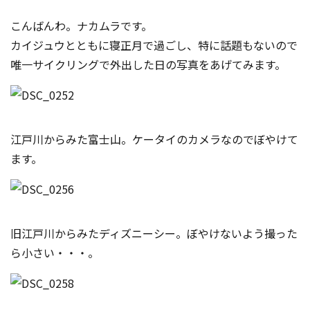
コンテスト成功の法則
こんばんわ。ナカムラです。
事例紹介
カイジュウとともに寝正月で過ごし、特に話題もないので
唯一サイクリングで外出した日の写真をあげてみます。
事務局アウトソーシング
コンテスト情報及びプレゼン
ト情報を「Koubo」に無料で
マーケットデータ
紹介させていただきます
無料掲載お申し込み
江戸川からみた富士山。ケータイのカメラなのでぼやけて
ます。
旧江戸川からみたディズニーシー。ぼやけないよう撮った
ら小さい・・・。
掲載内容のご確認はこちら
ログイン