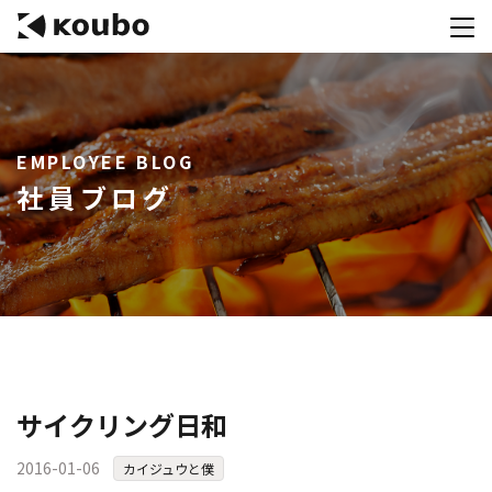
サービス
EMPLOYEE BLOG
会社案内
社員ブログ
実績紹介
採用情報
資料ダウンロード
お問合せ
コンテストを主催される方へ
サイクリング日和
公募運営SaaS 「Kouboプランナー」
2016-01-06
カイジュウと僕