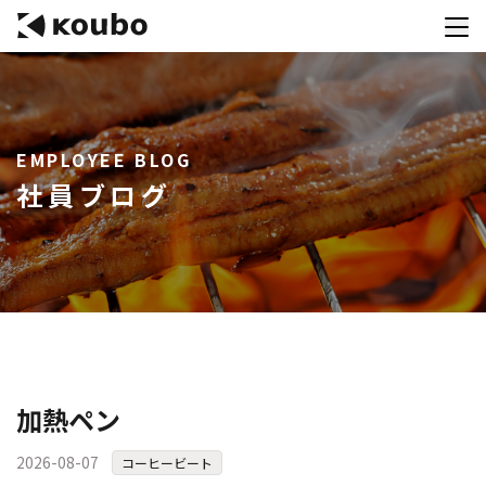
サービス
EMPLOYEE BLOG
会社案内
社員ブログ
実績紹介
採用情報
資料ダウンロード
お問合せ
コンテストを主催される方へ
加熱ペン
公募運営SaaS 「Kouboプランナー」
2026-08-07
コーヒービート