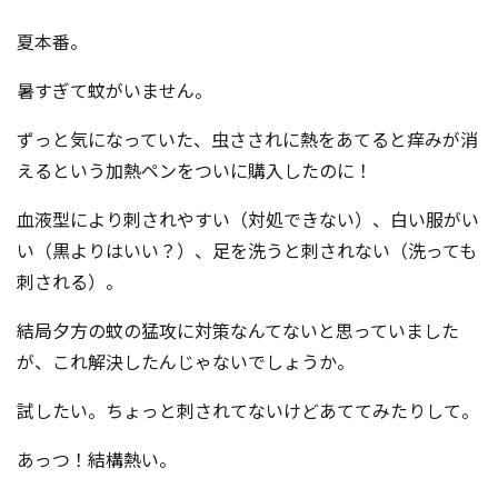
コンテスト成功の法則
夏本番。
事例紹介
暑すぎて蚊がいません。
事務局アウトソーシング
コンテスト情報及びプレゼン
ずっと気になっていた、虫さされに熱をあてると痒みが消
ト情報を「Koubo」に無料で
マーケットデータ
紹介させていただきます
えるという加熱ペンをついに購入したのに！
無料掲載お申し込み
血液型により刺されやすい（対処できない）、白い服がい
い（黒よりはいい？）、足を洗うと刺されない（洗っても
刺される）。
結局夕方の蚊の猛攻に対策なんてないと思っていました
が、これ解決したんじゃないでしょうか。
試したい。ちょっと刺されてないけどあててみたりして。
掲載内容のご確認はこちら
あっつ！結構熱い。
ログイン