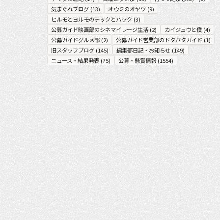
気まぐれブログ
(
13
)
オウミのオヤツ
(
9
)
ヒルモとヨルモのテックとハック
(
3
)
公募ガイド映画部のシネマイレージ生活
(
2
)
カイジュウと僕
(
4
)
公募ガイドグルメ部
(
2
)
公募ガイド営業部のドタバタガイド
(
1
)
旧スタッフブログ
(
145
)
編集部日記・お知らせ
(
149
)
ニュース・結果発表
(
75
)
公募・懸賞情報
(
1554
)