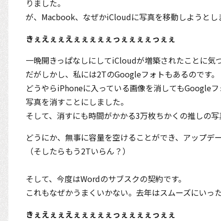
りました。
が、Macbook、なぜかiCloudに写真を移動しようと
きぇえぇぇえぇぇぇぇぇっぇぇぇぇっぇぇ
一晩開きっぱなしにしてiCloudが増築されたことに
だがしかし、私には2TのGoogleフォトもあるのです。
どうやらiPhoneに入っている画像を消してもGoogl
写真を消すことにしました。
そして、消すにも時間がかかる3万枚ちかくの推しの写
どうにか、無事に容量を空けることができ、アップデ
（そしたらもう2Tいらん？）
そして、今度はWordのサブスクの契約です。
これもなぜかうまくいかない。去年はスムーズにいっ
きぇえぇぇえぇぇぇぇぇっぇぇぇぇっぇぇ