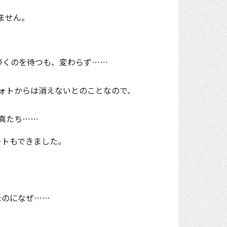
しません。
気づくのを待つも、変わらず……
eフォトからは消えないとのことなので、
真たち……
ートもできました。
たのになぜ……