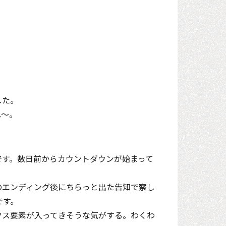
した。
れ～。
です。数日前からカウントダウンが始まって
のエンディング後にちらっと出た告知で察し
です。
クス要素が入ってきそうな気がする。わくわ