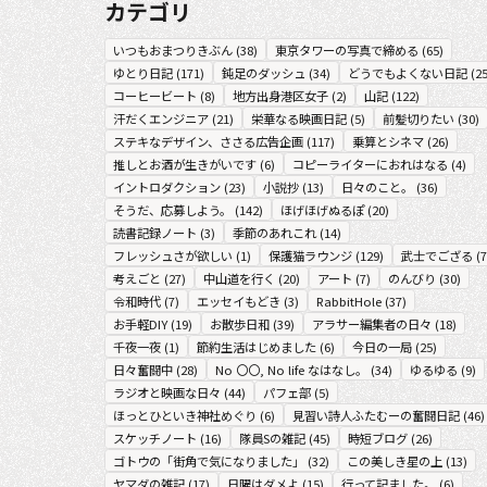
カテゴリ
いつもおまつりきぶん
(
38
)
東京タワーの写真で締める
(
65
)
ゆとり日記
(
171
)
鈍足のダッシュ
(
34
)
どうでもよくない日記
(
2
コーヒービート
(
8
)
地方出身港区女子
(
2
)
山記
(
122
)
汗だくエンジニア
(
21
)
栄華なる映画日記
(
5
)
前髪切りたい
(
30
)
ステキなデザイン、ささる広告企画
(
117
)
乗算とシネマ
(
26
)
推しとお酒が生きがいです
(
6
)
コピーライターにおれはなる
(
4
)
イントロダクション
(
23
)
小説抄
(
13
)
日々のこと。
(
36
)
そうだ、応募しよう。
(
142
)
ほげほげぬるぽ
(
20
)
読書記録ノート
(
3
)
季節のあれこれ
(
14
)
フレッシュさが欲しい
(
1
)
保護猫ラウンジ
(
129
)
武士でござる
(
7
考えごと
(
27
)
中山道を行く
(
20
)
アート
(
7
)
のんびり
(
30
)
令和時代
(
7
)
エッセイもどき
(
3
)
RabbitHole
(
37
)
お手軽DIY
(
19
)
お散歩日和
(
39
)
アラサー編集者の日々
(
18
)
千夜一夜
(
1
)
節約生活はじめました
(
6
)
今日の一局
(
25
)
日々奮闘中
(
28
)
No 〇〇, No life なはなし。
(
34
)
ゆるゆる
(
9
)
ラジオと映画な日々
(
44
)
パフェ部
(
5
)
ほっとひといき神社めぐり
(
6
)
見習い詩人ふたむーの奮闘日記
(
46
)
スケッチノート
(
16
)
隊員Sの雑記
(
45
)
時短ブログ
(
26
)
ゴトウの「街角で気になりました」
(
32
)
この美しき星の上
(
13
)
ヤマダの雑記
(
17
)
日曜はダメよ
(
15
)
行って記ました。
(
6
)